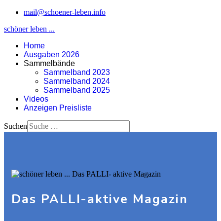
mail@schoener-leben.info
schöner leben ...
Home
Ausgaben 2026
Sammelbände
Sammelband 2023
Sammelband 2024
Sammelband 2025
Videos
Anzeigen Preisliste
Suchen
Das PALLI-aktive Magazin